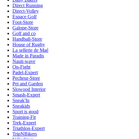
Direct Running
Direct-Volley
Espace Golf
Foot-Store
Galope-Store
Golf and co
Handball-Store
House of Rugby
La sellerie de Maé
Made in Paradis
Nauti-wave
On-Fight
Padel-Expert
Pecheur-Store
Pet and Garden
Slowood Interior
Smash-Expert
Sneak'In
Sneakids
Sport is good
Training-Fit
Trek-Expert
Triathlon-Expert
TripNBikers