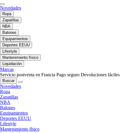
Novedades
Ropa
Zapatillas
NBA
Balones
Equipamientos
Deportes EEUU
Lifestyle
Mantenimiento físico
Liquidación
Marcas
Servicio postventa en Francia
Pago seguro
Devoluciones fáciles
Buscar
Novedades
Ropa
Zapatillas
NBA
Balones
Equipamientos
Deportes EEUU
Lifestyle
Mantenimiento físico