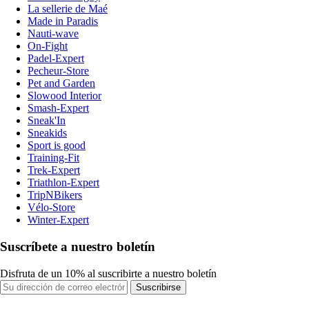
La sellerie de Maé
Made in Paradis
Nauti-wave
On-Fight
Padel-Expert
Pecheur-Store
Pet and Garden
Slowood Interior
Smash-Expert
Sneak'In
Sneakids
Sport is good
Training-Fit
Trek-Expert
Triathlon-Expert
TripNBikers
Vélo-Store
Winter-Expert
Suscríbete a nuestro boletín
Disfruta de un 10% al suscribirte a nuestro boletín
Suscribirse