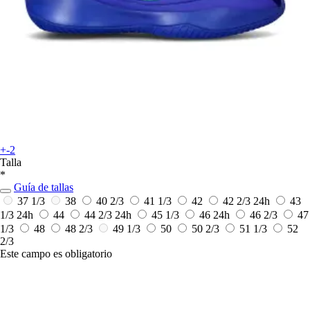
+-2
Talla
*
Guía de tallas
37 1/3
38
40 2/3
41 1/3
42
42 2/3
24h
43
1/3
24h
44
44 2/3
24h
45 1/3
46
24h
46 2/3
47
1/3
48
48 2/3
49 1/3
50
50 2/3
51 1/3
52
2/3
Este campo es obligatorio