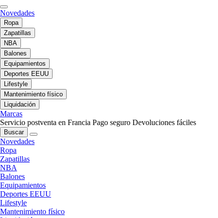
Novedades
Ropa
Zapatillas
NBA
Balones
Equipamientos
Deportes EEUU
Lifestyle
Mantenimiento físico
Liquidación
Marcas
Servicio postventa en Francia
Pago seguro
Devoluciones fáciles
Buscar
Novedades
Ropa
Zapatillas
NBA
Balones
Equipamientos
Deportes EEUU
Lifestyle
Mantenimiento físico