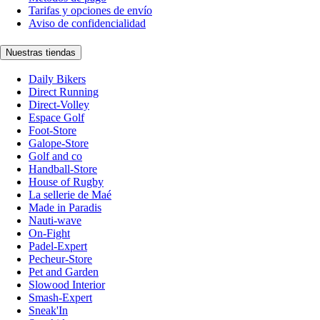
Tarifas y opciones de envío
Aviso de confidencialidad
Nuestras tiendas
Daily Bikers
Direct Running
Direct-Volley
Espace Golf
Foot-Store
Galope-Store
Golf and co
Handball-Store
House of Rugby
La sellerie de Maé
Made in Paradis
Nauti-wave
On-Fight
Padel-Expert
Pecheur-Store
Pet and Garden
Slowood Interior
Smash-Expert
Sneak'In