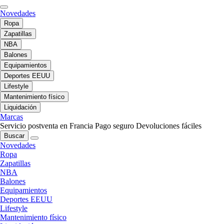
Novedades
Ropa
Zapatillas
NBA
Balones
Equipamientos
Deportes EEUU
Lifestyle
Mantenimiento físico
Liquidación
Marcas
Servicio postventa en Francia
Pago seguro
Devoluciones fáciles
Buscar
Novedades
Ropa
Zapatillas
NBA
Balones
Equipamientos
Deportes EEUU
Lifestyle
Mantenimiento físico