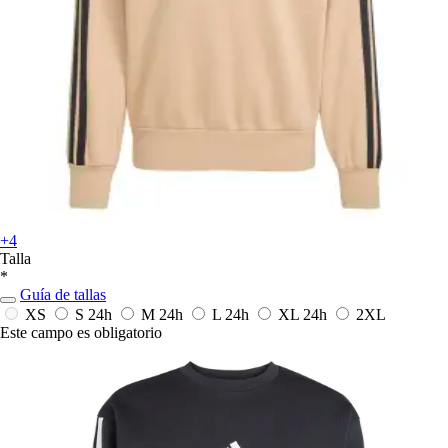
+4
Talla
*
Guía de tallas
XS
S
24h
M
24h
L
24h
XL
24h
2XL
Este campo es obligatorio