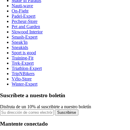
Made in Paradis
Nauti-wave
On-Fight
Padel-Expert
Pecheur-Store
Pet and Garden
Slowood Interior
Smash-Expert
Sneak'In
Sneakids
Sport is good
Training-Fit
Trek-Expert
Triathlon-Expert
TripNBikers
Vélo-Store
Winter-Expert
Suscríbete a nuestro boletín
Disfruta de un 10% al suscribirte a nuestro boletín
Suscribirse
Mantente conectado