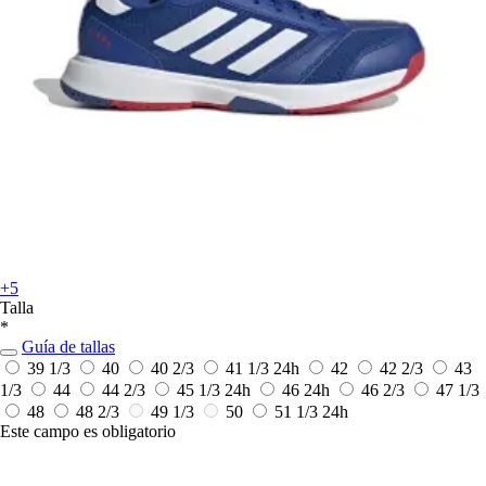
+5
Talla
*
Guía de tallas
39 1/3
40
40 2/3
41 1/3
24h
42
42 2/3
43
1/3
44
44 2/3
45 1/3
24h
46
24h
46 2/3
47 1/3
48
48 2/3
49 1/3
50
51 1/3
24h
Este campo es obligatorio