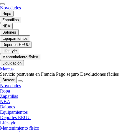
Novedades
Ropa
Zapatillas
NBA
Balones
Equipamientos
Deportes EEUU
Lifestyle
Mantenimiento físico
Liquidación
Marcas
Servicio postventa en Francia
Pago seguro
Devoluciones fáciles
Buscar
Novedades
Ropa
Zapatillas
NBA
Balones
Equipamientos
Deportes EEUU
Lifestyle
Mantenimiento físico