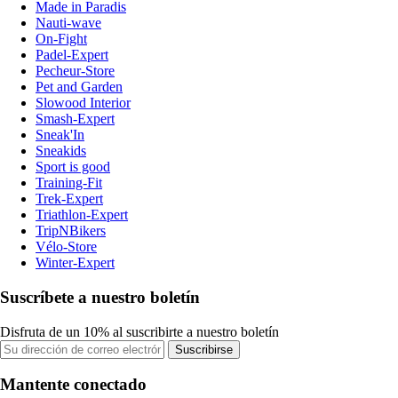
Made in Paradis
Nauti-wave
On-Fight
Padel-Expert
Pecheur-Store
Pet and Garden
Slowood Interior
Smash-Expert
Sneak'In
Sneakids
Sport is good
Training-Fit
Trek-Expert
Triathlon-Expert
TripNBikers
Vélo-Store
Winter-Expert
Suscríbete a nuestro boletín
Disfruta de un 10% al suscribirte a nuestro boletín
Suscribirse
Mantente conectado