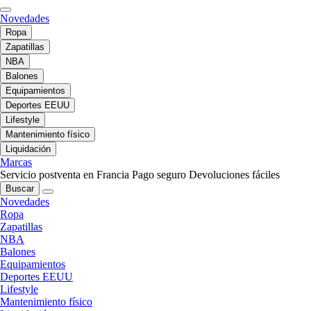
Novedades
Ropa
Zapatillas
NBA
Balones
Equipamientos
Deportes EEUU
Lifestyle
Mantenimiento físico
Liquidación
Marcas
Servicio postventa en Francia
Pago seguro
Devoluciones fáciles
Buscar
Novedades
Ropa
Zapatillas
NBA
Balones
Equipamientos
Deportes EEUU
Lifestyle
Mantenimiento físico