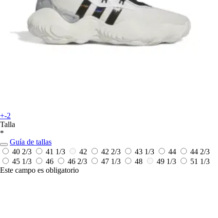
+-2
Talla
*
Guía de tallas
40 2/3
41 1/3
42
42 2/3
43 1/3
44
44 2/3
45 1/3
46
46 2/3
47 1/3
48
49 1/3
51 1/3
Este campo es obligatorio