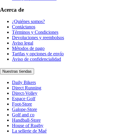
Acerca de
¿Quiénes somos?
Contáctanos
Términos y Condiciones
Devoluciones y reembolsos
Aviso legal
Métodos de pago
Tarifas y opciones de envío
Aviso de confidencialidad
Nuestras tiendas
Daily Bikers
Direct Running
Direct-Volley
Espace Golf
Foot-Store
Galope-Store
Golf and co
Handball-Store
House of Rugby
La sellerie de Maé