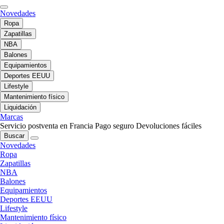
Novedades
Ropa
Zapatillas
NBA
Balones
Equipamientos
Deportes EEUU
Lifestyle
Mantenimiento físico
Liquidación
Marcas
Servicio postventa en Francia
Pago seguro
Devoluciones fáciles
Buscar
Novedades
Ropa
Zapatillas
NBA
Balones
Equipamientos
Deportes EEUU
Lifestyle
Mantenimiento físico