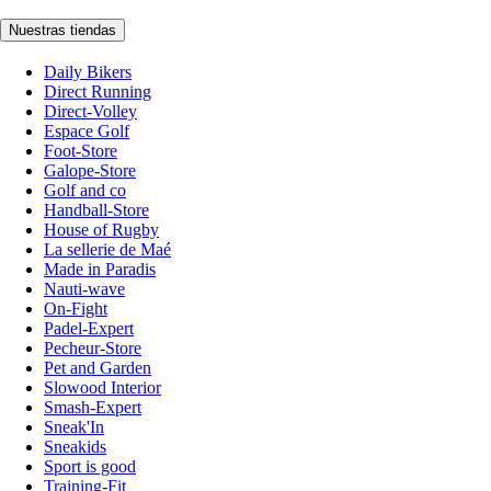
Nuestras tiendas
Daily Bikers
Direct Running
Direct-Volley
Espace Golf
Foot-Store
Galope-Store
Golf and co
Handball-Store
House of Rugby
La sellerie de Maé
Made in Paradis
Nauti-wave
On-Fight
Padel-Expert
Pecheur-Store
Pet and Garden
Slowood Interior
Smash-Expert
Sneak'In
Sneakids
Sport is good
Training-Fit