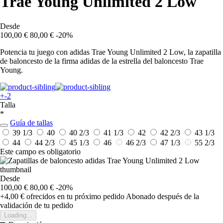
Trae Young Unlimited 2 Low
Desde
100,00 €
80,00 €
-20%
Potencia tu juego con adidas Trae Young Unlimited 2 Low, la zapatilla
de baloncesto de la firma adidas de la estrella del baloncesto Trae
Young.
+-2
Talla
*
Guía de tallas
39 1/3
40
40 2/3
41 1/3
42
42 2/3
43 1/3
44
44 2/3
45 1/3
46
46 2/3
47 1/3
55 2/3
Este campo es obligatorio
Desde
100,00 €
80,00 €
-20%
+4,00 €
ofrecidos en tu próximo pedido
Abonado después de la
validación de tu pedido
Loading...