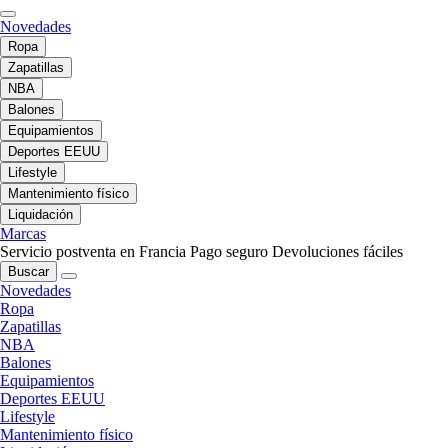
Novedades
Ropa
Zapatillas
NBA
Balones
Equipamientos
Deportes EEUU
Lifestyle
Mantenimiento físico
Liquidación
Marcas
Servicio postventa en Francia
Pago seguro
Devoluciones fáciles
Buscar
Novedades
Ropa
Zapatillas
NBA
Balones
Equipamientos
Deportes EEUU
Lifestyle
Mantenimiento físico