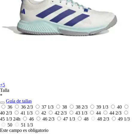
+5
Talla
*
Guía de tallas
36
36 2/3
37 1/3
38
38 2/3
39 1/3
40
40 2/3
41 1/3
42
42 2/3
43 1/3
44
44 2/3
45 1/3
24h
46
46 2/3
47 1/3
48
48 2/3
49 1/3
50
51 1/3
Este campo es obligatorio