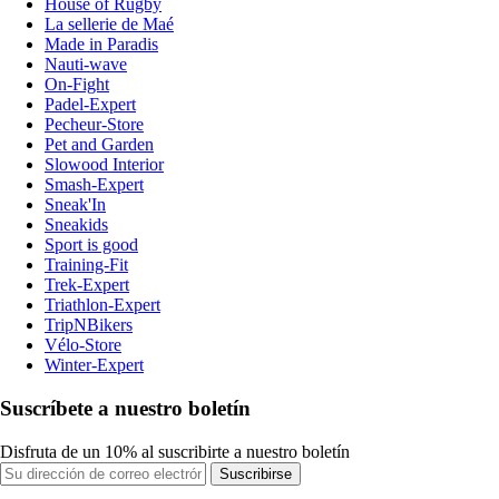
House of Rugby
La sellerie de Maé
Made in Paradis
Nauti-wave
On-Fight
Padel-Expert
Pecheur-Store
Pet and Garden
Slowood Interior
Smash-Expert
Sneak'In
Sneakids
Sport is good
Training-Fit
Trek-Expert
Triathlon-Expert
TripNBikers
Vélo-Store
Winter-Expert
Suscríbete a nuestro boletín
Disfruta de un 10% al suscribirte a nuestro boletín
Suscribirse