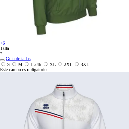
+6
Talla
*
Guía de tallas
S
M
L
24h
XL
2XL
3XL
Este campo es obligatorio