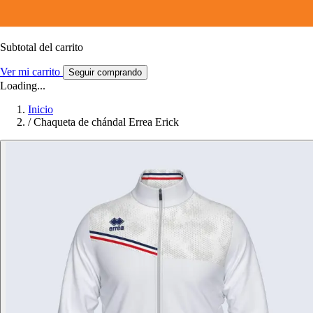
Subtotal del carrito
Ver mi carrito
Seguir comprando
Loading...
Inicio
/
Chaqueta de chándal Errea Erick