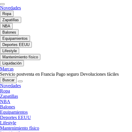
Novedades
Ropa
Zapatillas
NBA
Balones
Equipamientos
Deportes EEUU
Lifestyle
Mantenimiento físico
Liquidación
Marcas
Servicio postventa en Francia
Pago seguro
Devoluciones fáciles
Buscar
Novedades
Ropa
Zapatillas
NBA
Balones
Equipamientos
Deportes EEUU
Lifestyle
Mantenimiento físico