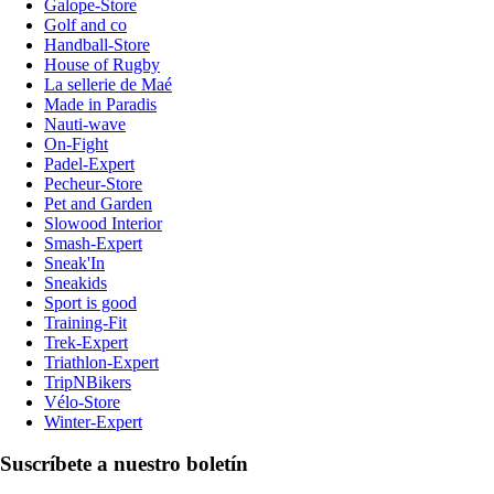
Galope-Store
Golf and co
Handball-Store
House of Rugby
La sellerie de Maé
Made in Paradis
Nauti-wave
On-Fight
Padel-Expert
Pecheur-Store
Pet and Garden
Slowood Interior
Smash-Expert
Sneak'In
Sneakids
Sport is good
Training-Fit
Trek-Expert
Triathlon-Expert
TripNBikers
Vélo-Store
Winter-Expert
Suscríbete a nuestro boletín