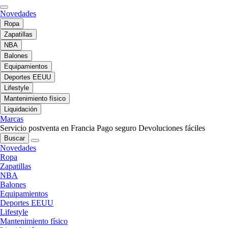
Novedades
Ropa
Zapatillas
NBA
Balones
Equipamientos
Deportes EEUU
Lifestyle
Mantenimiento físico
Liquidación
Marcas
Servicio postventa en Francia
Pago seguro
Devoluciones fáciles
Buscar
Novedades
Ropa
Zapatillas
NBA
Balones
Equipamientos
Deportes EEUU
Lifestyle
Mantenimiento físico