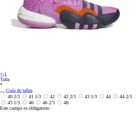
+-1
Talla
*
Guía de tallas
40 2/3
41 1/3
42
42 2/3
43 1/3
44
44 2/3
45 1/3
46
46 2/3
48
Este campo es obligatorio