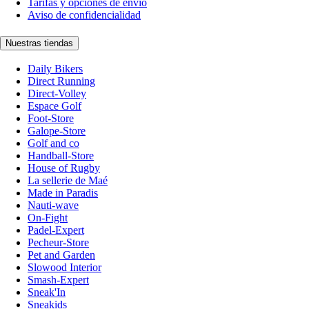
Tarifas y opciones de envío
Aviso de confidencialidad
Nuestras tiendas
Daily Bikers
Direct Running
Direct-Volley
Espace Golf
Foot-Store
Galope-Store
Golf and co
Handball-Store
House of Rugby
La sellerie de Maé
Made in Paradis
Nauti-wave
On-Fight
Padel-Expert
Pecheur-Store
Pet and Garden
Slowood Interior
Smash-Expert
Sneak'In
Sneakids