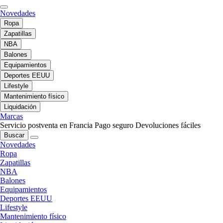
Novedades
Ropa
Zapatillas
NBA
Balones
Equipamientos
Deportes EEUU
Lifestyle
Mantenimiento físico
Liquidación
Marcas
Servicio postventa en Francia
Pago seguro
Devoluciones fáciles
Buscar
Novedades
Ropa
Zapatillas
NBA
Balones
Equipamientos
Deportes EEUU
Lifestyle
Mantenimiento físico