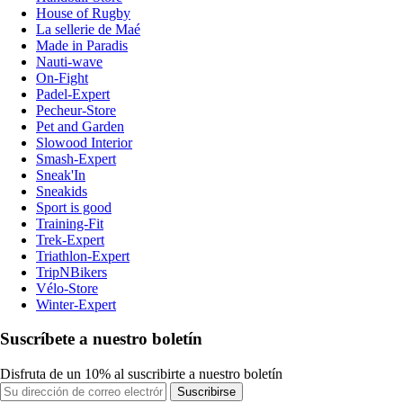
House of Rugby
La sellerie de Maé
Made in Paradis
Nauti-wave
On-Fight
Padel-Expert
Pecheur-Store
Pet and Garden
Slowood Interior
Smash-Expert
Sneak'In
Sneakids
Sport is good
Training-Fit
Trek-Expert
Triathlon-Expert
TripNBikers
Vélo-Store
Winter-Expert
Suscríbete a nuestro boletín
Disfruta de un 10% al suscribirte a nuestro boletín
Suscribirse