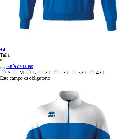
+4
Talla
*
Guía de tallas
S
M
L
XL
2XL
3XL
4XL
Este campo es obligatorio