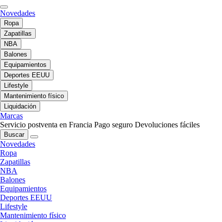
Novedades
Ropa
Zapatillas
NBA
Balones
Equipamientos
Deportes EEUU
Lifestyle
Mantenimiento físico
Liquidación
Marcas
Servicio postventa en Francia
Pago seguro
Devoluciones fáciles
Buscar
Novedades
Ropa
Zapatillas
NBA
Balones
Equipamientos
Deportes EEUU
Lifestyle
Mantenimiento físico