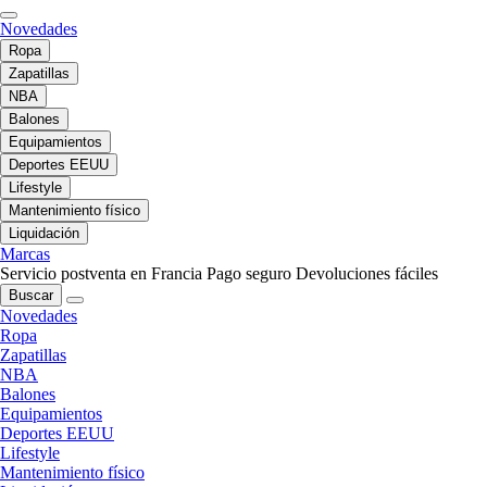
Novedades
Ropa
Zapatillas
NBA
Balones
Equipamientos
Deportes EEUU
Lifestyle
Mantenimiento físico
Liquidación
Marcas
Servicio postventa en Francia
Pago seguro
Devoluciones fáciles
Buscar
Novedades
Ropa
Zapatillas
NBA
Balones
Equipamientos
Deportes EEUU
Lifestyle
Mantenimiento físico