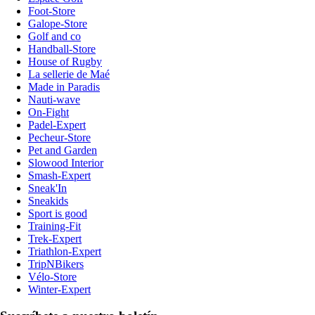
Foot-Store
Galope-Store
Golf and co
Handball-Store
House of Rugby
La sellerie de Maé
Made in Paradis
Nauti-wave
On-Fight
Padel-Expert
Pecheur-Store
Pet and Garden
Slowood Interior
Smash-Expert
Sneak'In
Sneakids
Sport is good
Training-Fit
Trek-Expert
Triathlon-Expert
TripNBikers
Vélo-Store
Winter-Expert