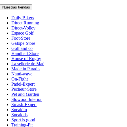
Nuestras tiendas
Daily Bikers
Direct Running
Direct-Volley
Espace Golf
Foot-Store
Galope-Store
Golf and co
Handball-Store
House of Rugby
La sellerie de Maé
Made in Paradis
Nauti-wave
On-Fight
Padel-Expert
Pecheur-Store
Pet and Garden
Slowood Interior
Smash-Expert
Sneak'In
Sneakids
Sport is good
Training-Fit