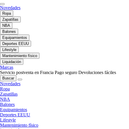
Novedades
Ropa
Zapatillas
NBA
Balones
Equipamientos
Deportes EEUU
Lifestyle
Mantenimiento físico
Liquidación
Marcas
Servicio postventa en Francia
Pago seguro
Devoluciones fáciles
Buscar
Novedades
Ropa
Zapatillas
NBA
Balones
Equipamientos
Deportes EEUU
Lifestyle
Mantenimiento físico