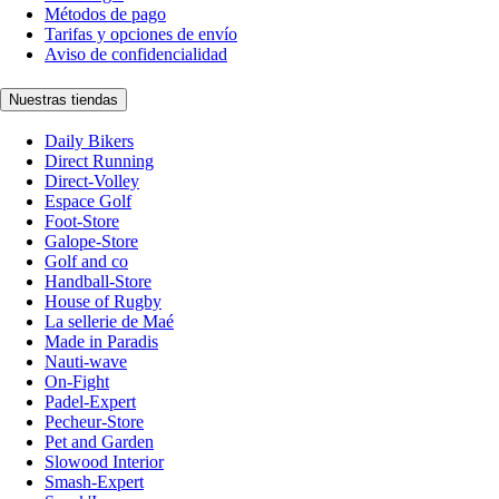
Métodos de pago
Tarifas y opciones de envío
Aviso de confidencialidad
Nuestras tiendas
Daily Bikers
Direct Running
Direct-Volley
Espace Golf
Foot-Store
Galope-Store
Golf and co
Handball-Store
House of Rugby
La sellerie de Maé
Made in Paradis
Nauti-wave
On-Fight
Padel-Expert
Pecheur-Store
Pet and Garden
Slowood Interior
Smash-Expert