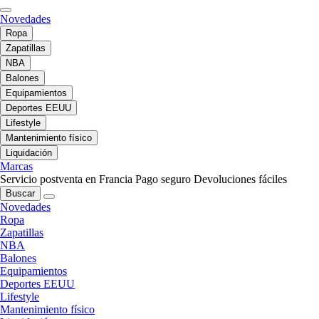
Novedades
Ropa
Zapatillas
NBA
Balones
Equipamientos
Deportes EEUU
Lifestyle
Mantenimiento físico
Liquidación
Marcas
Servicio postventa en Francia
Pago seguro
Devoluciones fáciles
Buscar
Novedades
Ropa
Zapatillas
NBA
Balones
Equipamientos
Deportes EEUU
Lifestyle
Mantenimiento físico