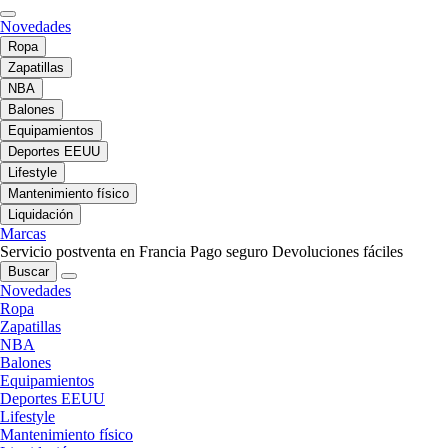
Novedades
Ropa
Zapatillas
NBA
Balones
Equipamientos
Deportes EEUU
Lifestyle
Mantenimiento físico
Liquidación
Marcas
Servicio postventa en Francia
Pago seguro
Devoluciones fáciles
Buscar
Novedades
Ropa
Zapatillas
NBA
Balones
Equipamientos
Deportes EEUU
Lifestyle
Mantenimiento físico