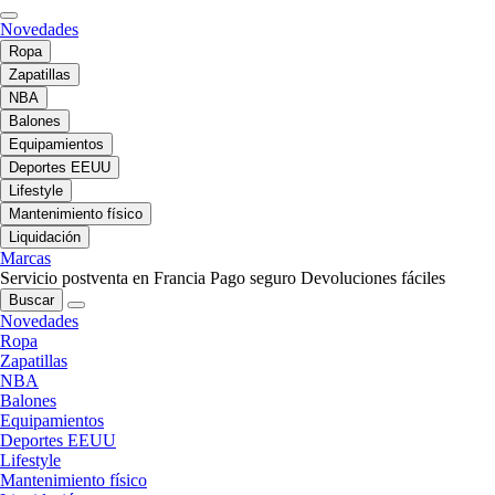
Novedades
Ropa
Zapatillas
NBA
Balones
Equipamientos
Deportes EEUU
Lifestyle
Mantenimiento físico
Liquidación
Marcas
Servicio postventa en Francia
Pago seguro
Devoluciones fáciles
Buscar
Novedades
Ropa
Zapatillas
NBA
Balones
Equipamientos
Deportes EEUU
Lifestyle
Mantenimiento físico