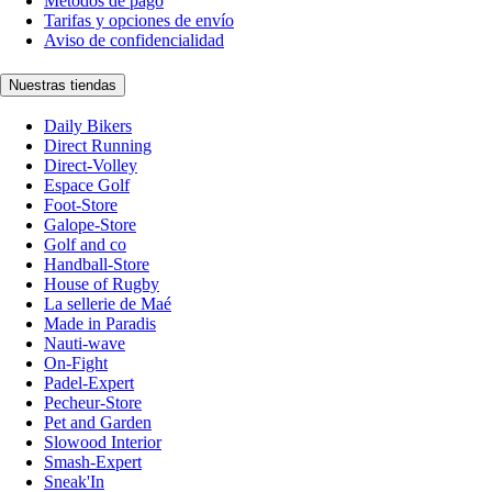
Métodos de pago
Tarifas y opciones de envío
Aviso de confidencialidad
Nuestras tiendas
Daily Bikers
Direct Running
Direct-Volley
Espace Golf
Foot-Store
Galope-Store
Golf and co
Handball-Store
House of Rugby
La sellerie de Maé
Made in Paradis
Nauti-wave
On-Fight
Padel-Expert
Pecheur-Store
Pet and Garden
Slowood Interior
Smash-Expert
Sneak'In