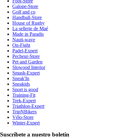
Foot-Store
Galope-Store
Golf and co
Handball-Store
House of Rugby
La sellerie de Maé
Made in Paradis
Nauti-wave
On-Fight
Padel-Expert
Pecheur-Store
Pet and Garden
Slowood Interior
Smash-Expert
Sneak'In
Sneakids
Sport is good
Training-Fit
Trek-Expert
Triathlon-Expert
TripNBikers
Vélo-Store
Winter-Expert
Suscríbete a nuestro boletín