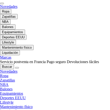
Novedades
Ropa
Zapatillas
NBA
Balones
Equipamientos
Deportes EEUU
Lifestyle
Mantenimiento físico
Liquidación
Marcas
Servicio postventa en Francia
Pago seguro
Devoluciones fáciles
Buscar
Novedades
Ropa
Zapatillas
NBA
Balones
Equipamientos
Deportes EEUU
Lifestyle
Mantenimiento físico