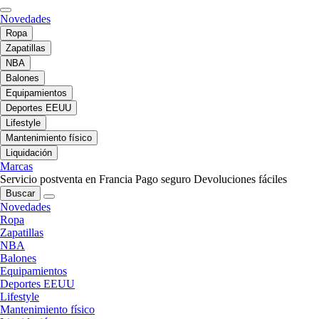
Novedades
Ropa
Zapatillas
NBA
Balones
Equipamientos
Deportes EEUU
Lifestyle
Mantenimiento físico
Liquidación
Marcas
Servicio postventa en Francia
Pago seguro
Devoluciones fáciles
Buscar
Novedades
Ropa
Zapatillas
NBA
Balones
Equipamientos
Deportes EEUU
Lifestyle
Mantenimiento físico