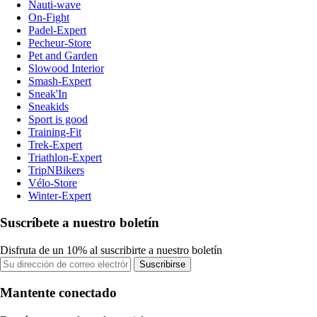
Nauti-wave
On-Fight
Padel-Expert
Pecheur-Store
Pet and Garden
Slowood Interior
Smash-Expert
Sneak'In
Sneakids
Sport is good
Training-Fit
Trek-Expert
Triathlon-Expert
TripNBikers
Vélo-Store
Winter-Expert
Suscríbete a nuestro boletín
Disfruta de un 10% al suscribirte a nuestro boletín
Suscribirse
Mantente conectado