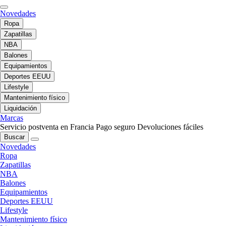
Novedades
Ropa
Zapatillas
NBA
Balones
Equipamientos
Deportes EEUU
Lifestyle
Mantenimiento físico
Liquidación
Marcas
Servicio postventa en Francia
Pago seguro
Devoluciones fáciles
Buscar
Novedades
Ropa
Zapatillas
NBA
Balones
Equipamientos
Deportes EEUU
Lifestyle
Mantenimiento físico