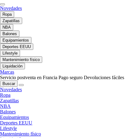
Novedades
Ropa
Zapatillas
NBA
Balones
Equipamientos
Deportes EEUU
Lifestyle
Mantenimiento físico
Liquidación
Marcas
Servicio postventa en Francia
Pago seguro
Devoluciones fáciles
Buscar
Novedades
Ropa
Zapatillas
NBA
Balones
Equipamientos
Deportes EEUU
Lifestyle
Mantenimiento físico