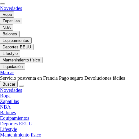
Novedades
Ropa
Zapatillas
NBA
Balones
Equipamientos
Deportes EEUU
Lifestyle
Mantenimiento físico
Liquidación
Marcas
Servicio postventa en Francia
Pago seguro
Devoluciones fáciles
Buscar
Novedades
Ropa
Zapatillas
NBA
Balones
Equipamientos
Deportes EEUU
Lifestyle
Mantenimiento físico