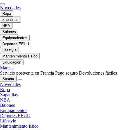
Novedades
Ropa
Zapatillas
NBA
Balones
Equipamientos
Deportes EEUU
Lifestyle
Mantenimiento físico
Liquidación
Marcas
Servicio postventa en Francia
Pago seguro
Devoluciones fáciles
Buscar
Novedades
Ropa
Zapatillas
NBA
Balones
Equipamientos
Deportes EEUU
Lifestyle
Mantenimiento físico