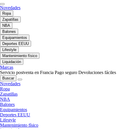
Novedades
Ropa
Zapatillas
NBA
Balones
Equipamientos
Deportes EEUU
Lifestyle
Mantenimiento físico
Liquidación
Marcas
Servicio postventa en Francia
Pago seguro
Devoluciones fáciles
Buscar
Novedades
Ropa
Zapatillas
NBA
Balones
Equipamientos
Deportes EEUU
Lifestyle
Mantenimiento físico