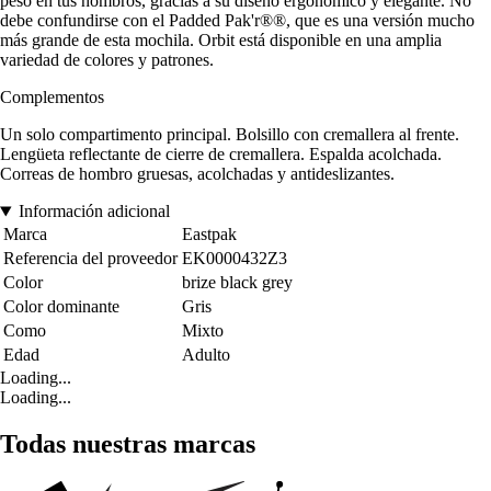
peso en tus hombros, gracias a su diseño ergonómico y elegante. No
debe confundirse con el Padded Pak'r®®, que es una versión mucho
más grande de esta mochila. Orbit está disponible en una amplia
variedad de colores y patrones.
Complementos
Un solo compartimento principal. Bolsillo con cremallera al frente.
Lengüeta reflectante de cierre de cremallera. Espalda acolchada.
Correas de hombro gruesas, acolchadas y antideslizantes.
Información adicional
Marca
Eastpak
Referencia del proveedor
EK0000432Z3
Color
brize black grey
Color dominante
Gris
Como
Mixto
Edad
Adulto
Loading...
Loading...
Todas nuestras marcas