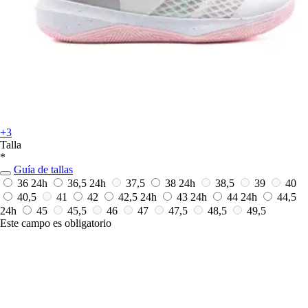
+3
Talla
*
Guía de tallas
36
24h
36,5
24h
37,5
38
24h
38,5
39
40
40,5
41
42
42,5
24h
43
24h
44
24h
44,5
24h
45
45,5
46
47
47,5
48,5
49,5
Este campo es obligatorio