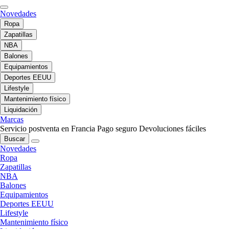
Novedades
Ropa
Zapatillas
NBA
Balones
Equipamientos
Deportes EEUU
Lifestyle
Mantenimiento físico
Liquidación
Marcas
Servicio postventa en Francia
Pago seguro
Devoluciones fáciles
Buscar
Novedades
Ropa
Zapatillas
NBA
Balones
Equipamientos
Deportes EEUU
Lifestyle
Mantenimiento físico