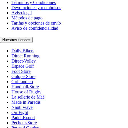
Términos y Condiciones
Devoluciones y reembolsos
Aviso legal
Métodos de pago
Tarifas y opciones de envío
Aviso de confidencialidad
Nuestras tiendas
Daily Bikers
Direct Running
Direct-Volley
Espace Golf
Foot-Store
Galope-Store
Golf and co
Handball-Store
House of Rugby
La sellerie de Maé
Made in Paradis
Nauti-wave
On-Fight
Padel-Expert
Pecheur-Store
Pet and Garden