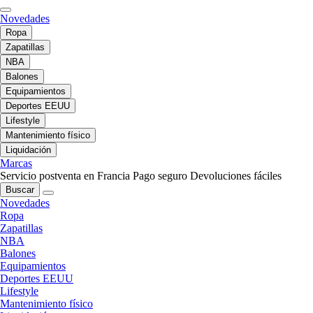
Novedades
Ropa
Zapatillas
NBA
Balones
Equipamientos
Deportes EEUU
Lifestyle
Mantenimiento físico
Liquidación
Marcas
Servicio postventa en Francia
Pago seguro
Devoluciones fáciles
Buscar
Novedades
Ropa
Zapatillas
NBA
Balones
Equipamientos
Deportes EEUU
Lifestyle
Mantenimiento físico