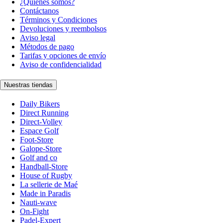
¿Quiénes somos?
Contáctanos
Términos y Condiciones
Devoluciones y reembolsos
Aviso legal
Métodos de pago
Tarifas y opciones de envío
Aviso de confidencialidad
Nuestras tiendas
Daily Bikers
Direct Running
Direct-Volley
Espace Golf
Foot-Store
Galope-Store
Golf and co
Handball-Store
House of Rugby
La sellerie de Maé
Made in Paradis
Nauti-wave
On-Fight
Padel-Expert