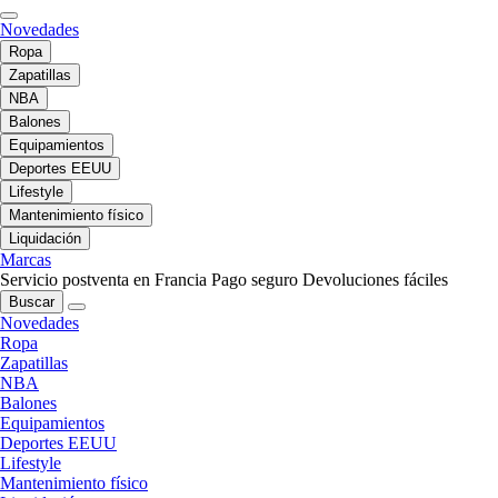
Novedades
Ropa
Zapatillas
NBA
Balones
Equipamientos
Deportes EEUU
Lifestyle
Mantenimiento físico
Liquidación
Marcas
Servicio postventa en Francia
Pago seguro
Devoluciones fáciles
Buscar
Novedades
Ropa
Zapatillas
NBA
Balones
Equipamientos
Deportes EEUU
Lifestyle
Mantenimiento físico