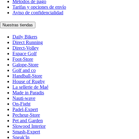
Métodos de pago
Tarifas y opciones de envío
Aviso de confidencialidad
Nuestras tiendas
Daily Bikers
Direct Running
Direct-Volley
Espace Golf
Foot-Store
Galope-Store
Golf and co
Handball-Store
House of Rugby
La sellerie de Maé
Made in Paradis
Nauti-wave
On-Fight
Padel-Expert
Pecheur-Store
Pet and Garden
Slowood Interior
Smash-Expert
Sneak'In