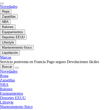
Novedades
Ropa
Zapatillas
NBA
Balones
Equipamientos
Deportes EEUU
Lifestyle
Mantenimiento físico
Liquidación
Marcas
Servicio postventa en Francia
Pago seguro
Devoluciones fáciles
Buscar
Novedades
Ropa
Zapatillas
NBA
Balones
Equipamientos
Deportes EEUU
Lifestyle
Mantenimiento físico