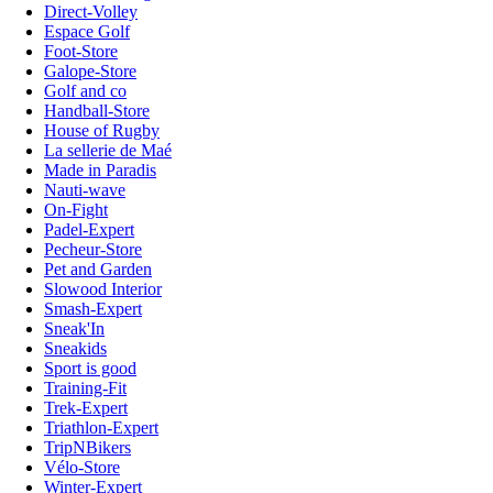
Direct-Volley
Espace Golf
Foot-Store
Galope-Store
Golf and co
Handball-Store
House of Rugby
La sellerie de Maé
Made in Paradis
Nauti-wave
On-Fight
Padel-Expert
Pecheur-Store
Pet and Garden
Slowood Interior
Smash-Expert
Sneak'In
Sneakids
Sport is good
Training-Fit
Trek-Expert
Triathlon-Expert
TripNBikers
Vélo-Store
Winter-Expert