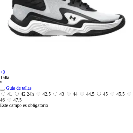
+0
Talla
*
Guía de tallas
41
42
24h
42,5
43
44
44,5
45
45,5
46
47,5
Este campo es obligatorio