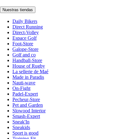
Nuestras tiendas
Daily Bikers
Direct Running
Direct-Volley
Espace Golf
Foot-Store
Galope-Store
Golf and co
Handball-Store
House of Rugby
La sellerie de Maé
Made in Paradis
Nauti-wave
On-Fight
Padel-Expert
Pecheur-Store
Pet and Garden
Slowood Interior
Smash-Expert
Sneak'In
Sneakids
Sport is good
Training-Fit