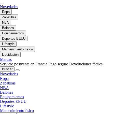
Novedades
Ropa
Zapatillas
NBA
Balones
Equipamientos
Deportes EEUU
Lifestyle
Mantenimiento físico
Liquidación
Marcas
Servicio postventa en Francia
Pago seguro
Devoluciones fáciles
Buscar
Novedades
Ropa
Zapatillas
NBA
Balones
Equipamientos
Deportes EEUU
Lifestyle
Mantenimiento físico