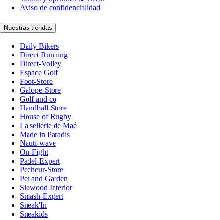
Aviso de confidencialidad
Nuestras tiendas
Daily Bikers
Direct Running
Direct-Volley
Espace Golf
Foot-Store
Galope-Store
Golf and co
Handball-Store
House of Rugby
La sellerie de Maé
Made in Paradis
Nauti-wave
On-Fight
Padel-Expert
Pecheur-Store
Pet and Garden
Slowood Interior
Smash-Expert
Sneak'In
Sneakids