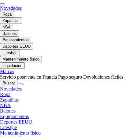
Novedades
Ropa
Zapatillas
NBA
Balones
Equipamientos
Deportes EEUU
Lifestyle
Mantenimiento físico
Liquidación
Marcas
Servicio postventa en Francia
Pago seguro
Devoluciones fáciles
Buscar
Novedades
Ropa
Zapatillas
NBA
Balones
Equipamientos
Deportes EEUU
Lifestyle
Mantenimiento físico