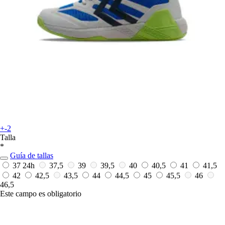
+-2
Talla
*
Guía de tallas
37
24h
37,5
39
39,5
40
40,5
41
41,5
42
42,5
43,5
44
44,5
45
45,5
46
46,5
Este campo es obligatorio