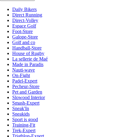
Daily Bikers
Direct Running
Direct-Volley
Espace Golf
Foot-Store
Galope-Store
Golf and co
Handball-Store
House of Rugby
La sellerie de Maé
Made in Paradis
Nauti-wave
On-Fight
Padel-Expert
Pecheur-Store
Pet and Garden
Slowood Interior
Smash-Expert
Sneak'In
Sneakids
Sport is good
Training-Fit
Trek-Expert
Triathlon-Expert