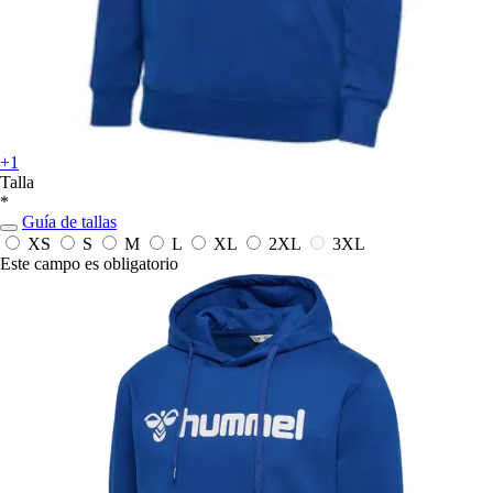
+1
Talla
*
Guía de tallas
XS
S
M
L
XL
2XL
3XL
Este campo es obligatorio