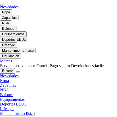
Novedades
Ropa
Zapatillas
NBA
Balones
Equipamientos
Deportes EEUU
Lifestyle
Mantenimiento físico
Liquidación
Marcas
Servicio postventa en Francia
Pago seguro
Devoluciones fáciles
Buscar
Novedades
Ropa
Zapatillas
NBA
Balones
Equipamientos
Deportes EEUU
Lifestyle
Mantenimiento físico