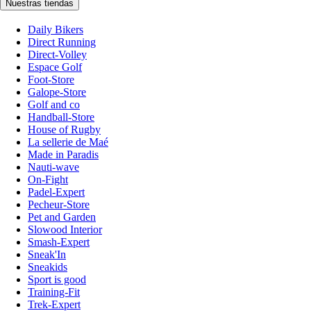
Nuestras tiendas
Daily Bikers
Direct Running
Direct-Volley
Espace Golf
Foot-Store
Galope-Store
Golf and co
Handball-Store
House of Rugby
La sellerie de Maé
Made in Paradis
Nauti-wave
On-Fight
Padel-Expert
Pecheur-Store
Pet and Garden
Slowood Interior
Smash-Expert
Sneak'In
Sneakids
Sport is good
Training-Fit
Trek-Expert