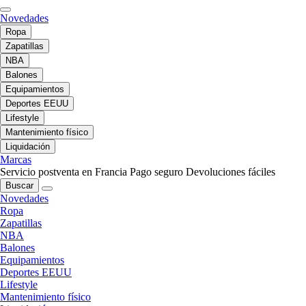
Novedades
Ropa
Zapatillas
NBA
Balones
Equipamientos
Deportes EEUU
Lifestyle
Mantenimiento físico
Liquidación
Marcas
Servicio postventa en Francia
Pago seguro
Devoluciones fáciles
Buscar
Novedades
Ropa
Zapatillas
NBA
Balones
Equipamientos
Deportes EEUU
Lifestyle
Mantenimiento físico