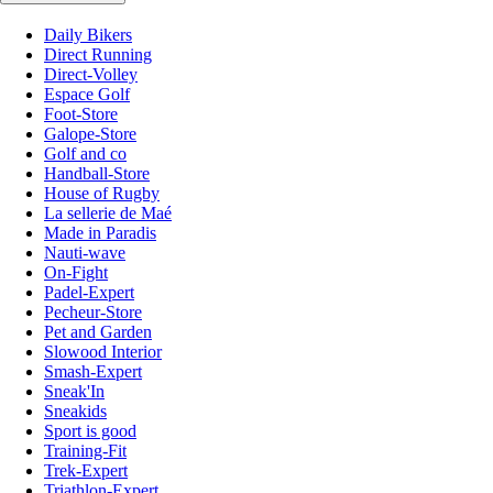
Daily Bikers
Direct Running
Direct-Volley
Espace Golf
Foot-Store
Galope-Store
Golf and co
Handball-Store
House of Rugby
La sellerie de Maé
Made in Paradis
Nauti-wave
On-Fight
Padel-Expert
Pecheur-Store
Pet and Garden
Slowood Interior
Smash-Expert
Sneak'In
Sneakids
Sport is good
Training-Fit
Trek-Expert
Triathlon-Expert