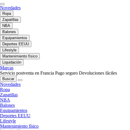
Novedades
Ropa
Zapatillas
NBA
Balones
Equipamientos
Deportes EEUU
Lifestyle
Mantenimiento físico
Liquidación
Marcas
Servicio postventa en Francia
Pago seguro
Devoluciones fáciles
Buscar
Novedades
Ropa
Zapatillas
NBA
Balones
Equipamientos
Deportes EEUU
Lifestyle
Mantenimiento físico