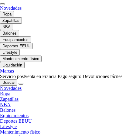
Novedades
Ropa
Zapatillas
NBA
Balones
Equipamientos
Deportes EEUU
Lifestyle
Mantenimiento físico
Liquidación
Marcas
Servicio postventa en Francia
Pago seguro
Devoluciones fáciles
Buscar
Novedades
Ropa
Zapatillas
NBA
Balones
Equipamientos
Deportes EEUU
Lifestyle
Mantenimiento físico