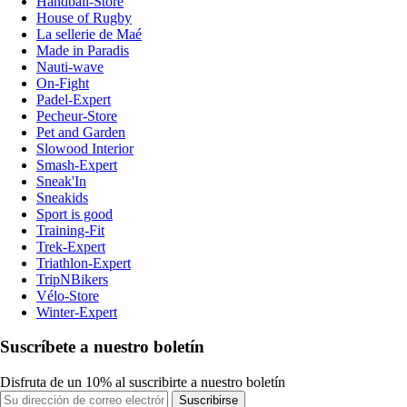
Handball-Store
House of Rugby
La sellerie de Maé
Made in Paradis
Nauti-wave
On-Fight
Padel-Expert
Pecheur-Store
Pet and Garden
Slowood Interior
Smash-Expert
Sneak'In
Sneakids
Sport is good
Training-Fit
Trek-Expert
Triathlon-Expert
TripNBikers
Vélo-Store
Winter-Expert
Suscríbete a nuestro boletín
Disfruta de un 10% al suscribirte a nuestro boletín
Suscribirse