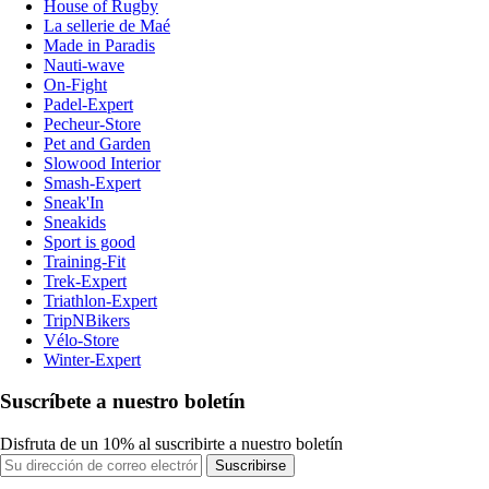
House of Rugby
La sellerie de Maé
Made in Paradis
Nauti-wave
On-Fight
Padel-Expert
Pecheur-Store
Pet and Garden
Slowood Interior
Smash-Expert
Sneak'In
Sneakids
Sport is good
Training-Fit
Trek-Expert
Triathlon-Expert
TripNBikers
Vélo-Store
Winter-Expert
Suscríbete a nuestro boletín
Disfruta de un 10% al suscribirte a nuestro boletín
Suscribirse