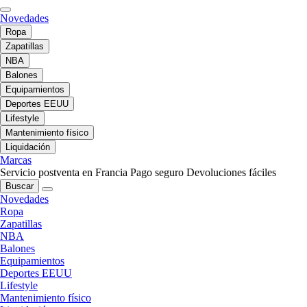
Novedades
Ropa
Zapatillas
NBA
Balones
Equipamientos
Deportes EEUU
Lifestyle
Mantenimiento físico
Liquidación
Marcas
Servicio postventa en Francia
Pago seguro
Devoluciones fáciles
Buscar
Novedades
Ropa
Zapatillas
NBA
Balones
Equipamientos
Deportes EEUU
Lifestyle
Mantenimiento físico