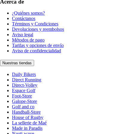
Acerca de
¿Quiénes somos?
Contáctanos
Términos y Condiciones
Devoluciones y reembolsos
Aviso legal
Métodos de pago
Tarifas y opciones de envío
Aviso de confidencialidad
Nuestras tiendas
Daily Bikers
Direct Running
Direct-Volley
Espace Golf
Foot-Store
Galope-Store
Golf and co
Handball-Store
House of Rugby
La sellerie de Maé
Made in Paradis
Nauti-wave