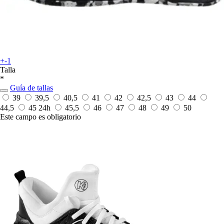
+-1
Talla
*
Guía de tallas
39
39,5
40,5
41
42
42,5
43
44
44,5
45
24h
45,5
46
47
48
49
50
Este campo es obligatorio