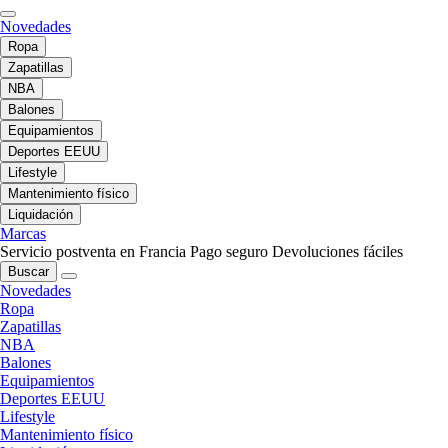
Novedades
Ropa
Zapatillas
NBA
Balones
Equipamientos
Deportes EEUU
Lifestyle
Mantenimiento físico
Liquidación
Marcas
Servicio postventa en Francia
Pago seguro
Devoluciones fáciles
Buscar
Novedades
Ropa
Zapatillas
NBA
Balones
Equipamientos
Deportes EEUU
Lifestyle
Mantenimiento físico