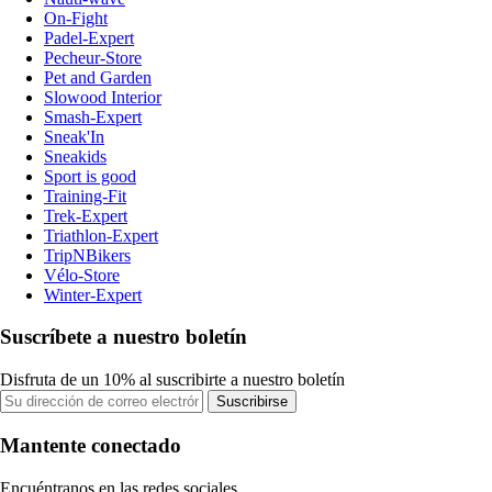
On-Fight
Padel-Expert
Pecheur-Store
Pet and Garden
Slowood Interior
Smash-Expert
Sneak'In
Sneakids
Sport is good
Training-Fit
Trek-Expert
Triathlon-Expert
TripNBikers
Vélo-Store
Winter-Expert
Suscríbete a nuestro boletín
Disfruta de un 10% al suscribirte a nuestro boletín
Suscribirse
Mantente conectado
Encuéntranos en las redes sociales