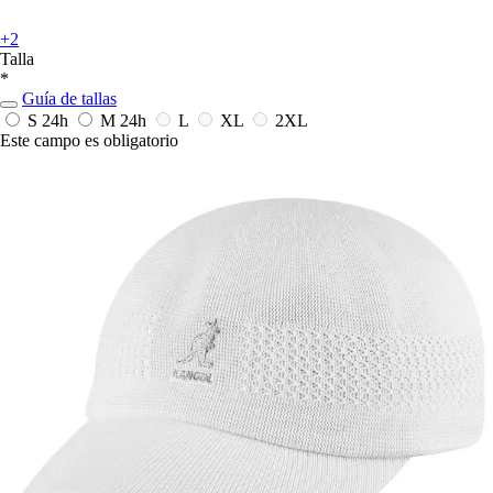
+2
Talla
*
Guía de tallas
S
24h
M
24h
L
XL
2XL
Este campo es obligatorio