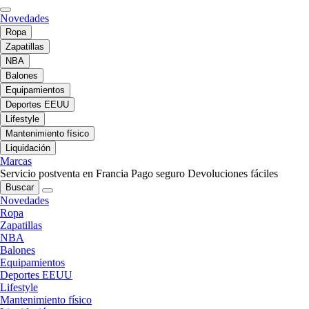
Novedades
Ropa
Zapatillas
NBA
Balones
Equipamientos
Deportes EEUU
Lifestyle
Mantenimiento físico
Liquidación
Marcas
Servicio postventa en Francia
Pago seguro
Devoluciones fáciles
Buscar
Novedades
Ropa
Zapatillas
NBA
Balones
Equipamientos
Deportes EEUU
Lifestyle
Mantenimiento físico