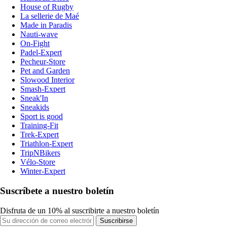
House of Rugby
La sellerie de Maé
Made in Paradis
Nauti-wave
On-Fight
Padel-Expert
Pecheur-Store
Pet and Garden
Slowood Interior
Smash-Expert
Sneak'In
Sneakids
Sport is good
Training-Fit
Trek-Expert
Triathlon-Expert
TripNBikers
Vélo-Store
Winter-Expert
Suscríbete a nuestro boletín
Disfruta de un 10% al suscribirte a nuestro boletín
Suscribirse