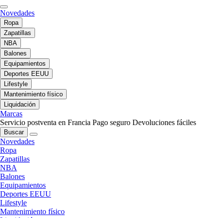
Novedades
Ropa
Zapatillas
NBA
Balones
Equipamientos
Deportes EEUU
Lifestyle
Mantenimiento físico
Liquidación
Marcas
Servicio postventa en Francia
Pago seguro
Devoluciones fáciles
Buscar
Novedades
Ropa
Zapatillas
NBA
Balones
Equipamientos
Deportes EEUU
Lifestyle
Mantenimiento físico