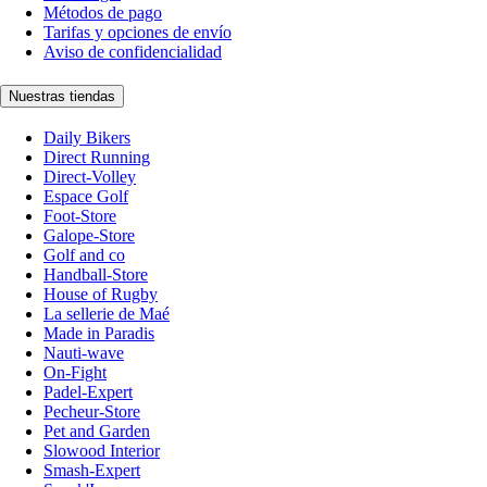
Métodos de pago
Tarifas y opciones de envío
Aviso de confidencialidad
Nuestras tiendas
Daily Bikers
Direct Running
Direct-Volley
Espace Golf
Foot-Store
Galope-Store
Golf and co
Handball-Store
House of Rugby
La sellerie de Maé
Made in Paradis
Nauti-wave
On-Fight
Padel-Expert
Pecheur-Store
Pet and Garden
Slowood Interior
Smash-Expert