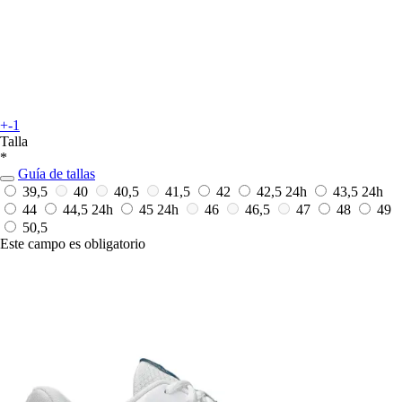
+-1
Talla
*
Guía de tallas
39,5
40
40,5
41,5
42
42,5
24h
43,5
24h
44
44,5
24h
45
24h
46
46,5
47
48
49
50,5
Este campo es obligatorio