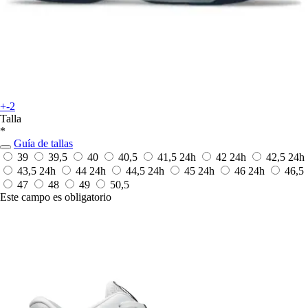
+-2
Talla
*
Guía de tallas
39
39,5
40
40,5
41,5
24h
42
24h
42,5
24h
43,5
24h
44
24h
44,5
24h
45
24h
46
24h
46,5
47
48
49
50,5
Este campo es obligatorio