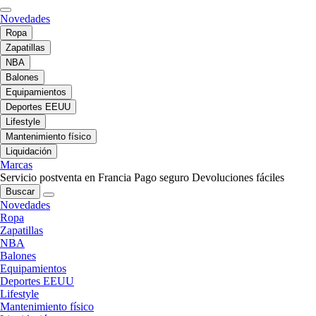
Novedades
Ropa
Zapatillas
NBA
Balones
Equipamientos
Deportes EEUU
Lifestyle
Mantenimiento físico
Liquidación
Marcas
Servicio postventa en Francia
Pago seguro
Devoluciones fáciles
Buscar
Novedades
Ropa
Zapatillas
NBA
Balones
Equipamientos
Deportes EEUU
Lifestyle
Mantenimiento físico