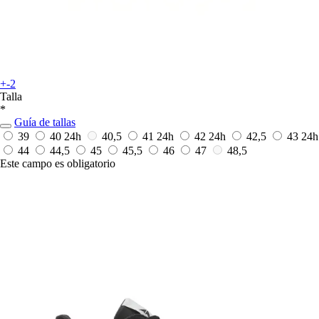
+-2
Talla
*
Guía de tallas
39
40
24h
40,5
41
24h
42
24h
42,5
43
24h
44
44,5
45
45,5
46
47
48,5
Este campo es obligatorio