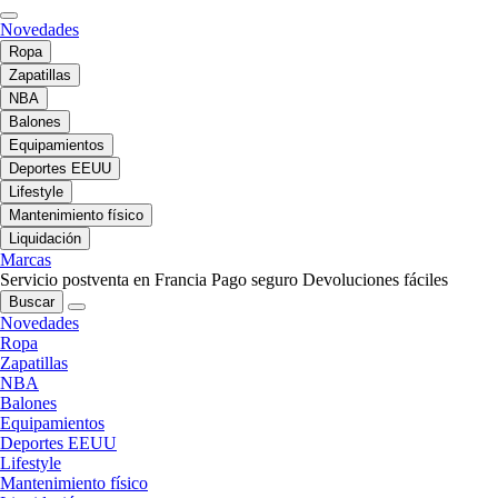
Novedades
Ropa
Zapatillas
NBA
Balones
Equipamientos
Deportes EEUU
Lifestyle
Mantenimiento físico
Liquidación
Marcas
Servicio postventa en Francia
Pago seguro
Devoluciones fáciles
Buscar
Novedades
Ropa
Zapatillas
NBA
Balones
Equipamientos
Deportes EEUU
Lifestyle
Mantenimiento físico