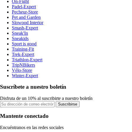
On-Fight
Padel-Expert
Pecheur-Store
Pet and Garden
Slowood Interior
Smash-Expert
Sneak'In
Sneakids
Sport is good
Training-Fit
Trek-Expert
Triathlon-Expert
TripNBikers
Vélo-Store
Winter-Expert
Suscríbete a nuestro boletín
Disfruta de un 10% al suscribirte a nuestro boletín
Suscribirse
Mantente conectado
Encuéntranos en las redes sociales