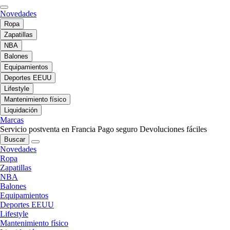
Novedades
Ropa
Zapatillas
NBA
Balones
Equipamientos
Deportes EEUU
Lifestyle
Mantenimiento físico
Liquidación
Marcas
Servicio postventa en Francia
Pago seguro
Devoluciones fáciles
Buscar
Novedades
Ropa
Zapatillas
NBA
Balones
Equipamientos
Deportes EEUU
Lifestyle
Mantenimiento físico