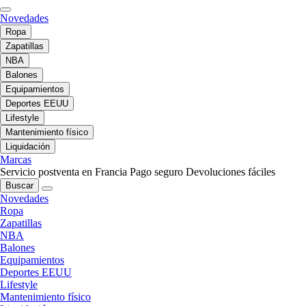
Novedades
Ropa
Zapatillas
NBA
Balones
Equipamientos
Deportes EEUU
Lifestyle
Mantenimiento físico
Liquidación
Marcas
Servicio postventa en Francia
Pago seguro
Devoluciones fáciles
Buscar
Novedades
Ropa
Zapatillas
NBA
Balones
Equipamientos
Deportes EEUU
Lifestyle
Mantenimiento físico