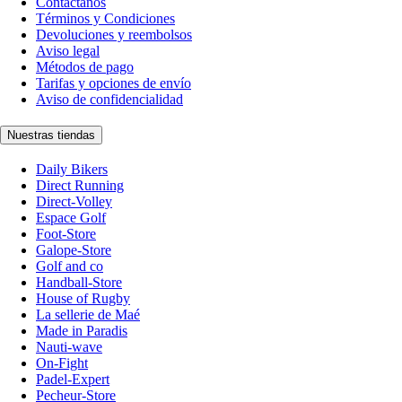
Contáctanos
Términos y Condiciones
Devoluciones y reembolsos
Aviso legal
Métodos de pago
Tarifas y opciones de envío
Aviso de confidencialidad
Nuestras tiendas
Daily Bikers
Direct Running
Direct-Volley
Espace Golf
Foot-Store
Galope-Store
Golf and co
Handball-Store
House of Rugby
La sellerie de Maé
Made in Paradis
Nauti-wave
On-Fight
Padel-Expert
Pecheur-Store