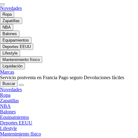
Novedades
Ropa
Zapatillas
NBA
Balones
Equipamientos
Deportes EEUU
Lifestyle
Mantenimiento físico
Liquidación
Marcas
Servicio postventa en Francia
Pago seguro
Devoluciones fáciles
Buscar
Novedades
Ropa
Zapatillas
NBA
Balones
Equipamientos
Deportes EEUU
Lifestyle
Mantenimiento físico