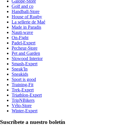
Galope-Store
Golf and co
Handball-Store
House of Rugby
La sellerie de Maé
Made in Paradis
Nauti-wave
On-Fight
Padel-Expert
Pecheur-Store
Pet and Garden
Slowood Interior
Smash-Expert
Sneak'In
Sneakids
Sport is good
Training-Fit
Trek-Expert
Triathlon-Expert
TripNBikers
Vélo-Store
Winter-Expert
Suscríbete a nuestro boletín