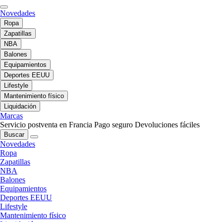
Novedades
Ropa
Zapatillas
NBA
Balones
Equipamientos
Deportes EEUU
Lifestyle
Mantenimiento físico
Liquidación
Marcas
Servicio postventa en Francia
Pago seguro
Devoluciones fáciles
Buscar
Novedades
Ropa
Zapatillas
NBA
Balones
Equipamientos
Deportes EEUU
Lifestyle
Mantenimiento físico