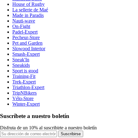
House of Rugby
La sellerie de Maé
Made in Paradis
Nauti-wave
On-Fight
Padel-Expert
Pecheur-Store
Pet and Garden
Slowood Interior
Smash-Expert
Sneak'In
Sneakids
Sport is good
Training-Fit
Trek-Expert
Triathlon-Expert
TripNBikers
Vélo-Store
Winter-Expert
Suscríbete a nuestro boletín
Disfruta de un 10% al suscribirte a nuestro boletín
Suscribirse