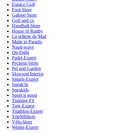
Espace Golf
Foot-Store
Galope-Store
Golf and co
Handball-Store
House of Rugby
La sellerie de Maé
Made in Paradis
Nauti-wave
On-Fight
Padel-Expert
Pecheur-Store
Pet and Garden
Slowood Interior
Smash-Expert
Sneak'In
Sneakids
Sport is good
Training-Fit
Trek-Expert
Triathlon-Expert
TripNBikers
Vélo-Store
Winter-Expert