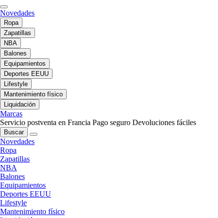
Novedades
Ropa
Zapatillas
NBA
Balones
Equipamientos
Deportes EEUU
Lifestyle
Mantenimiento físico
Liquidación
Marcas
Servicio postventa en Francia
Pago seguro
Devoluciones fáciles
Buscar
Novedades
Ropa
Zapatillas
NBA
Balones
Equipamientos
Deportes EEUU
Lifestyle
Mantenimiento físico