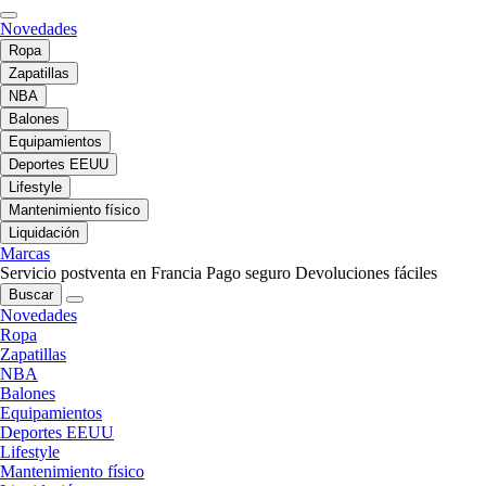
Novedades
Ropa
Zapatillas
NBA
Balones
Equipamientos
Deportes EEUU
Lifestyle
Mantenimiento físico
Liquidación
Marcas
Servicio postventa en Francia
Pago seguro
Devoluciones fáciles
Buscar
Novedades
Ropa
Zapatillas
NBA
Balones
Equipamientos
Deportes EEUU
Lifestyle
Mantenimiento físico