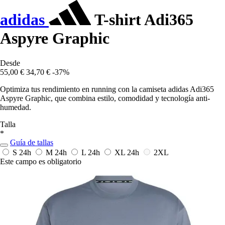
adidas
T-shirt Adi365
Aspyre Graphic
Desde
55,00 €
34,70 €
-37%
Optimiza tus rendimiento en running con la camiseta adidas Adi365
Aspyre Graphic, que combina estilo, comodidad y tecnología anti-
humedad.
Talla
*
Guía de tallas
S
24h
M
24h
L
24h
XL
24h
2XL
Este campo es obligatorio