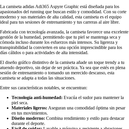
La camiseta adidas Adi365 Aspyre Graphic está diseñada para los
apasionados del running que buscan estilo y comodidad. Con su corte
moderno y sus materiales de alta calidad, esta camiseta es el equipo
ideal para tus sesiones de entrenamiento y tus carreras al aire libre.
Fabricada con tecnología avanzada, la camiseta favorece una excelente
gestión de la humedad, permitiendo que tu piel se mantenga seca y
cómoda incluso durante los esfuerzos más intensos. Su ligereza y
transpirabilidad la convierten en una opción imprescindible para los
días cálidos o para actividades de alta intensidad.
El diseño gráfico distintivo de la camiseta añade un toque trendy a tu
atuendo deportivo, sin dejar de ser práctica. Ya sea que estés en plena
sesión de entrenamiento o tomando un merecido descanso, esta
camiseta se adapta a todas las situaciones.
Entre sus características notables, se encuentran:
Tecnología anti-humedad:
Evacúa el sudor para mantener la
piel seca.
Materiales ligeros:
Aseguran una comodidad óptima sin pesar
en tus movimientos.
Diseño moderno:
Combina rendimiento y estilo para destacar
durante el deporte.
Fácil de cuidar:
Lavable a máquina y resistente a abrasiones