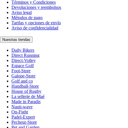
Términos y Condiciones
Devoluciones y reembolsos
Aviso legal
Métodos de pago
Tarifas y opciones de envío
Aviso de confidencialidad
Nuestras tiendas
Daily Bikers
Direct Running
Direct-Volley
Espace Golf
Foot-Store
Galope-Store
Golf and co
Handball-Store
House of Rugby
La sellerie de Maé
Made in Paradis
Nauti-wave
On-Fight
Padel-Expert
Pecheur-Store
Pet and Garden