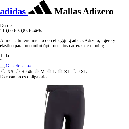
adidas
Mallas Adizero
Desde
110,00 €
59,83 €
-46%
Aumenta tu rendimiento con el legging adidas Adizero, ligero y
elástico para un confort óptimo en tus carreras de running.
Talla
*
Guía de tallas
XS
S
24h
M
L
XL
2XL
Este campo es obligatorio