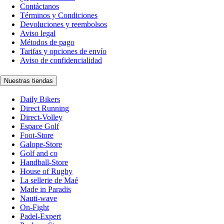
Contáctanos
Términos y Condiciones
Devoluciones y reembolsos
Aviso legal
Métodos de pago
Tarifas y opciones de envío
Aviso de confidencialidad
Nuestras tiendas
Daily Bikers
Direct Running
Direct-Volley
Espace Golf
Foot-Store
Galope-Store
Golf and co
Handball-Store
House of Rugby
La sellerie de Maé
Made in Paradis
Nauti-wave
On-Fight
Padel-Expert