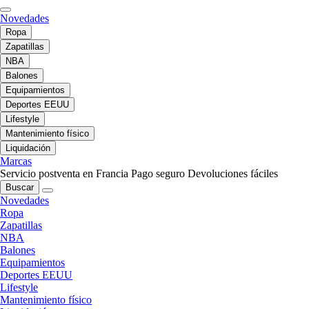
Novedades
Ropa
Zapatillas
NBA
Balones
Equipamientos
Deportes EEUU
Lifestyle
Mantenimiento físico
Liquidación
Marcas
Servicio postventa en Francia
Pago seguro
Devoluciones fáciles
Buscar
Novedades
Ropa
Zapatillas
NBA
Balones
Equipamientos
Deportes EEUU
Lifestyle
Mantenimiento físico