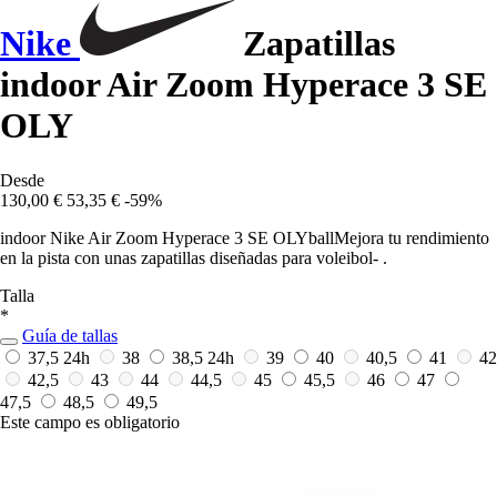
Nike
Zapatillas
indoor Air Zoom Hyperace 3 SE
OLY
Desde
130,00 €
53,35 €
-59%
indoor Nike Air Zoom Hyperace 3 SE OLYballMejora tu rendimiento
en la pista con unas zapatillas diseñadas para voleibol- .
Talla
*
Guía de tallas
37,5
24h
38
38,5
24h
39
40
40,5
41
42
42,5
43
44
44,5
45
45,5
46
47
47,5
48,5
49,5
Este campo es obligatorio