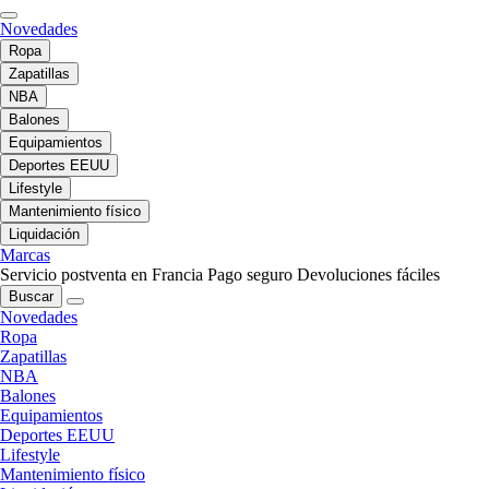
Novedades
Ropa
Zapatillas
NBA
Balones
Equipamientos
Deportes EEUU
Lifestyle
Mantenimiento físico
Liquidación
Marcas
Servicio postventa en Francia
Pago seguro
Devoluciones fáciles
Buscar
Novedades
Ropa
Zapatillas
NBA
Balones
Equipamientos
Deportes EEUU
Lifestyle
Mantenimiento físico