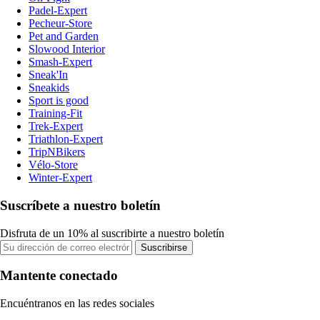
Padel-Expert
Pecheur-Store
Pet and Garden
Slowood Interior
Smash-Expert
Sneak'In
Sneakids
Sport is good
Training-Fit
Trek-Expert
Triathlon-Expert
TripNBikers
Vélo-Store
Winter-Expert
Suscríbete a nuestro boletín
Disfruta de un 10% al suscribirte a nuestro boletín
Suscribirse
Mantente conectado
Encuéntranos en las redes sociales