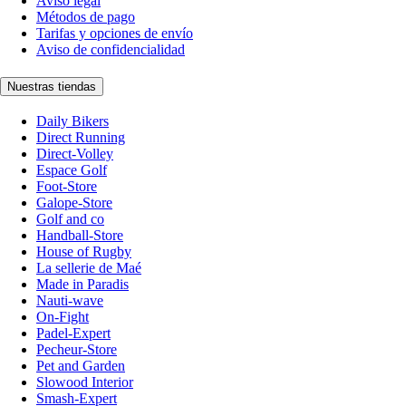
Aviso legal
Métodos de pago
Tarifas y opciones de envío
Aviso de confidencialidad
Nuestras tiendas
Daily Bikers
Direct Running
Direct-Volley
Espace Golf
Foot-Store
Galope-Store
Golf and co
Handball-Store
House of Rugby
La sellerie de Maé
Made in Paradis
Nauti-wave
On-Fight
Padel-Expert
Pecheur-Store
Pet and Garden
Slowood Interior
Smash-Expert