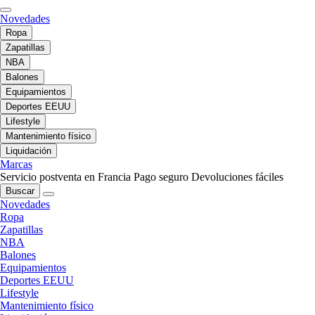
Novedades
Ropa
Zapatillas
NBA
Balones
Equipamientos
Deportes EEUU
Lifestyle
Mantenimiento físico
Liquidación
Marcas
Servicio postventa en Francia
Pago seguro
Devoluciones fáciles
Buscar
Novedades
Ropa
Zapatillas
NBA
Balones
Equipamientos
Deportes EEUU
Lifestyle
Mantenimiento físico