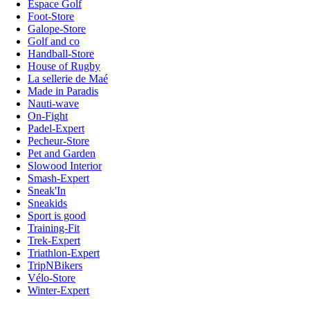
Espace Golf
Foot-Store
Galope-Store
Golf and co
Handball-Store
House of Rugby
La sellerie de Maé
Made in Paradis
Nauti-wave
On-Fight
Padel-Expert
Pecheur-Store
Pet and Garden
Slowood Interior
Smash-Expert
Sneak'In
Sneakids
Sport is good
Training-Fit
Trek-Expert
Triathlon-Expert
TripNBikers
Vélo-Store
Winter-Expert