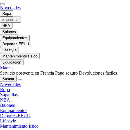
Novedades
Ropa
Zapatillas
NBA
Balones
Equipamientos
Deportes EEUU
Lifestyle
Mantenimiento físico
Liquidación
Marcas
Servicio postventa en Francia
Pago seguro
Devoluciones fáciles
Buscar
Novedades
Ropa
Zapatillas
NBA
Balones
Equipamientos
Deportes EEUU
Lifestyle
Mantenimiento físico