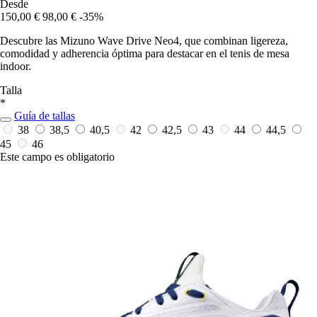
Desde
150,00 €
98,00 €
-35%
Descubre las Mizuno Wave Drive Neo4, que combinan ligereza,
comodidad y adherencia óptima para destacar en el tenis de mesa
indoor.
Talla
*
Guía de tallas
38
38,5
40,5
42
42,5
43
44
44,5
45
46
Este campo es obligatorio