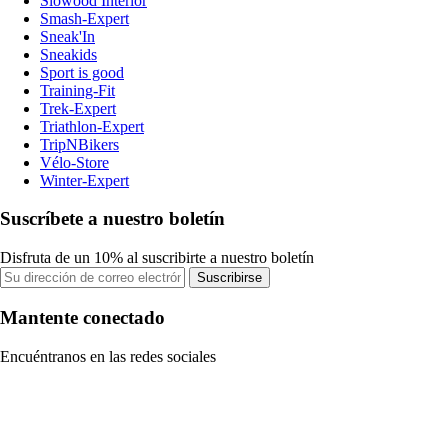
Slowood Interior
Smash-Expert
Sneak'In
Sneakids
Sport is good
Training-Fit
Trek-Expert
Triathlon-Expert
TripNBikers
Vélo-Store
Winter-Expert
Suscríbete a nuestro boletín
Disfruta de un 10% al suscribirte a nuestro boletín
Suscribirse
Mantente conectado
Encuéntranos en las redes sociales