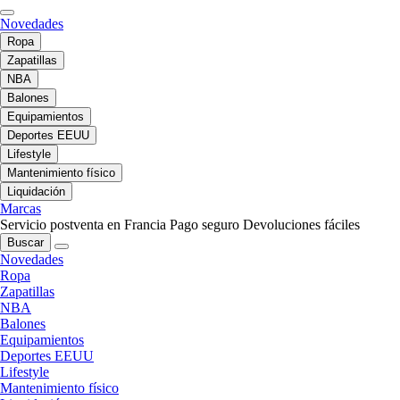
Novedades
Ropa
Zapatillas
NBA
Balones
Equipamientos
Deportes EEUU
Lifestyle
Mantenimiento físico
Liquidación
Marcas
Servicio postventa en Francia
Pago seguro
Devoluciones fáciles
Buscar
Novedades
Ropa
Zapatillas
NBA
Balones
Equipamientos
Deportes EEUU
Lifestyle
Mantenimiento físico